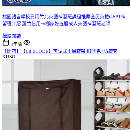
桃園語言學校費用
竹北英語補習班課程推薦
全民英檢GEPT補
習班介紹 蘆竹
信用卡哪家好
五股成人美語補習班老師
繼續閱讀
8年前
【開箱】【LIFECODE】可調式十層鞋架-咖啡色+防塵套
KUSO