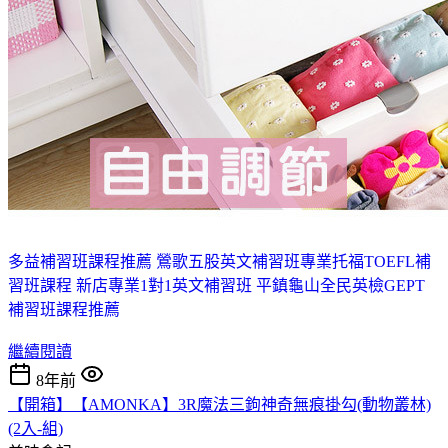
多益補習班課程推薦 鶯歌
五股英文補習班
專業托福TOEFL補
習班課程 新店
專業1對1英文補習班 平鎮
龜山全民英檢GEPT
補習班課程推薦
繼續閱讀
8年前
【開箱】【AMONKA】3R魔法三鉤神奇無痕掛勾(動物叢林)
(2入-組)