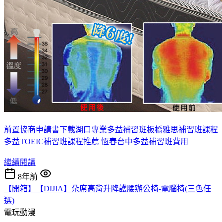
前置協商申請書下載
湖口專業多益補習班
板橋雅思補習班課程
多益TOEIC補習班課程推薦 恆春
台中多益補習班費用
繼續閱讀
8年前
【開箱】【DIJIA】朵席高背升降護腰辦公椅-電腦椅(三色任
選)
電玩動漫