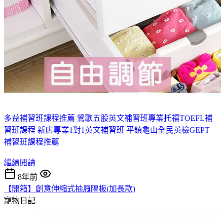
多益補習班課程推薦 鶯歌
五股英文補習班
專業托福TOEFL補
習班課程 新店
專業1對1英文補習班 平鎮
龜山全民英檢GEPT
補習班課程推薦
繼續閱讀
8年前
【開箱】創意伸縮式抽屜隔板(加長款)
寵物日記