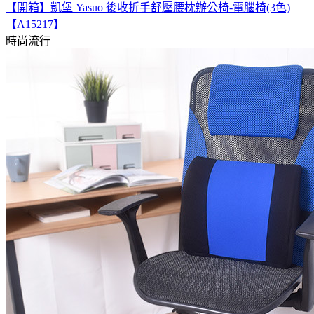
【開箱】凱堡 Yasuo 後收折手舒壓腰枕辦公椅-電腦椅(3色)
【A15217】
時尚流行