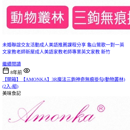
未婚聯誼交友活動
成人美語推薦課程分享 龜山
鶯歌一對一英
文家教老師
新屋成人美語家教老師
專業英文家教 新竹
繼續閱讀
8年前
【開箱】【AMONKA】3R魔法三鉤神奇無痕掛勾(動物叢林)
(2入-組)
美味食記