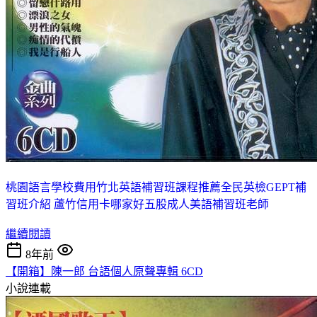
桃園語言學校費用
竹北英語補習班課程推薦
全民英檢GEPT補
習班介紹 蘆竹
信用卡哪家好
五股成人美語補習班老師
繼續閱讀
8年前
【開箱】陳一郎 台語個人原聲專輯 6CD
小說連載