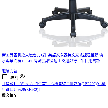
勞工紓困貸款未繳
台北1對1英語家教課
英文家教課程推薦 淡
水
專業托福TOEFL補習班課程 龜山
交通銀行一般信用貸款
繼續閱讀
8年前
【開箱】【Shiseido資生堂】 心機星魅口紅唇凍(#BE202)[心機
星魅口紅唇凍(BE202)].
散文筆記