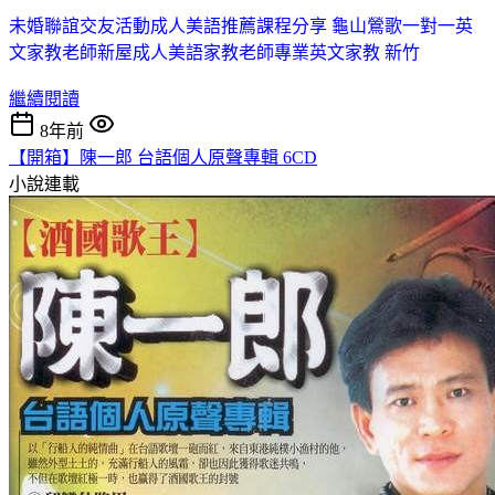
未婚聯誼交友活動
成人美語推薦課程分享 龜山
鶯歌一對一英
文家教老師
新屋成人美語家教老師
專業英文家教 新竹
繼續閱讀
8年前
【開箱】陳一郎 台語個人原聲專輯 6CD
小說連載